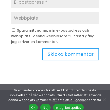
Spara mitt namn, min e-postadress och
webbplats i denna webbläsare till nästa gång
jag skriver en kommentar.
Vi använder cookies för att se till att du får den bästa
upplevelsen på vår webbplats. Om du fortsätter att använda
denna webbplats kommer vi att anta att du godkänner detta.
© Sydinakläder.nu 2026 | Efwa i Lindhult AB |
Ok
Nej
Integritetspolicy