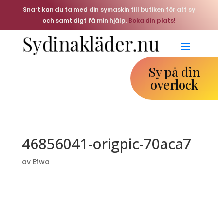
Snart kan du ta med din symaskin till butiken för att sy
och samtidigt få min hjälp.
Boka din plats!
Sy på din
overlock
46856041-origpic-70aca7
av
Efwa