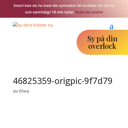
Snart kan du ta med din symaskin till butiken för att sy
och samtidigt få min hjälp.
Boka din plats!
Sy på din
overlock
46825359-origpic-9f7d79
av
Efwa