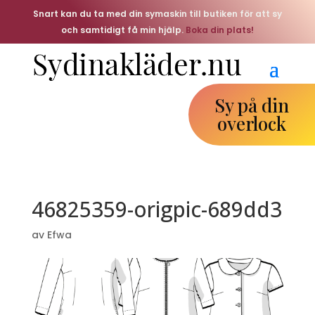
Snart kan du ta med din symaskin till butiken för att sy
och samtidigt få min hjälp.
Boka din plats!
Sy på din
overlock
46825359-origpic-689dd3
av
Efwa