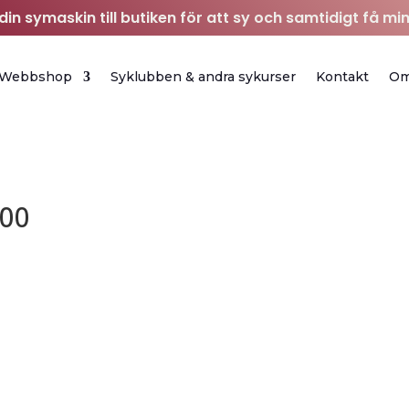
in symaskin till butiken för att sy och samtidigt få min
Webbshop
Syklubben & andra sykurser
Kontakt
O
e00