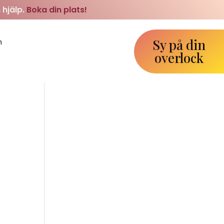
 hjälp.
Boka din plats!
Sy på din
m
overlock