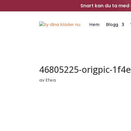
Snart kan du ta med d
Hem
Blogg
46805225-origpic-1f4
av
Efwa