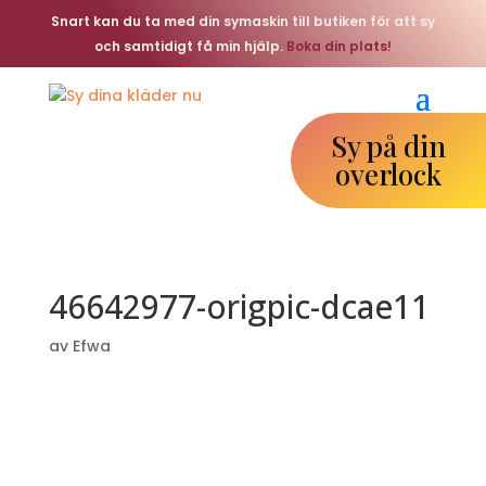
Snart kan du ta med din symaskin till butiken för att sy
och samtidigt få min hjälp.
Boka din plats!
Sy på din
overlock
46642977-origpic-dcae11
av
Efwa