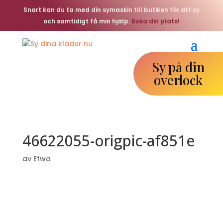
Snart kan du ta med din symaskin till butiken för att sy
och samtidigt få min hjälp.
Boka din plats!
Sy på din
overlock
46622055-origpic-af851e
av
Efwa