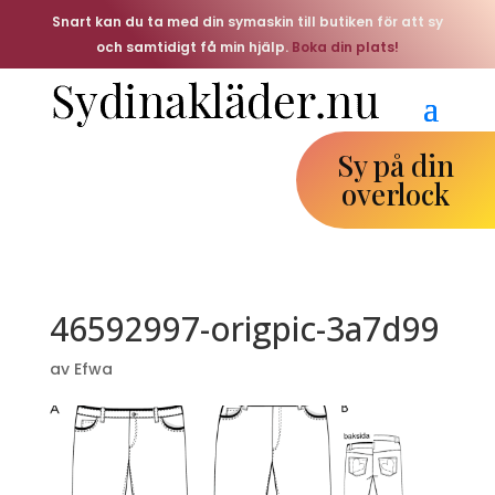
Snart kan du ta med din symaskin till butiken för att sy
och samtidigt få min hjälp.
Boka din plats!
Sy på din
overlock
46592997-origpic-3a7d99
av
Efwa