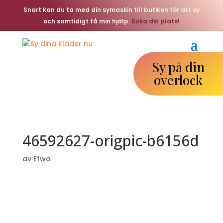
Snart kan du ta med din symaskin till butiken för att sy
och samtidigt få min hjälp.
Boka din plats!
Sy på din
overlock
46592627-origpic-b6156d
av
Efwa