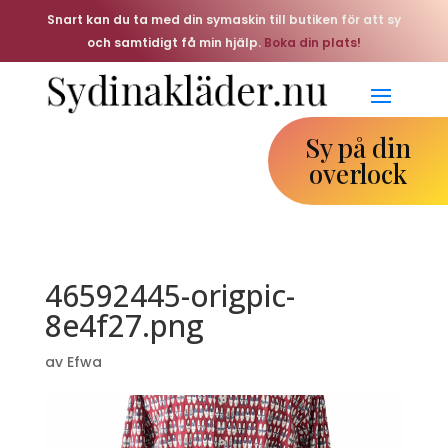
Snart kan du ta med din symaskin till butiken för att sy
och samtidigt få min hjälp.
Boka din plats!
Sy på din
overlock
46592445-origpic-
8e4f27.png
av
Efwa