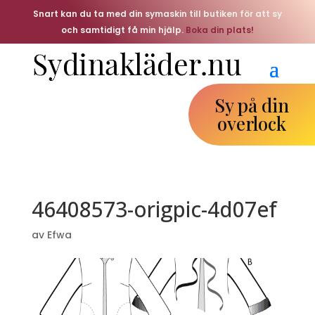
Snart kan du ta med din symaskin till butiken för att sy
och samtidigt få min hjälp.
Boka din plats!
Sy på din
overlock
46408573-origpic-4d07ef
av
Efwa