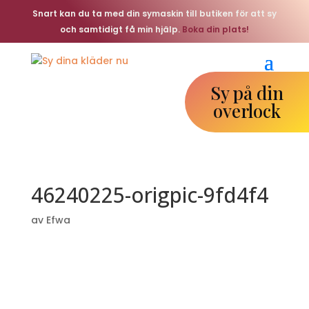
Snart kan du ta med din symaskin till butiken för att sy
och samtidigt få min hjälp.
Boka din plats!
Sy på din
overlock
46240225-origpic-9fd4f4
av
Efwa