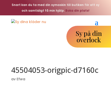
Snart kan du ta med din symaskin till butiken för att sy
och samtidigt få min hjälp.
Boka din plats!
Sy på din
overlock
45504053-origpic-d7160c
av
Efwa