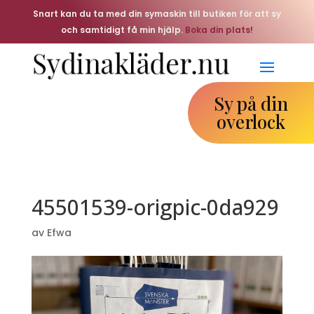
Snart kan du ta med din symaskin till butiken för att sy
och samtidigt få min hjälp.
Boka din plats!
Sy på din
overlock
45501539-origpic-0da929
av
Efwa