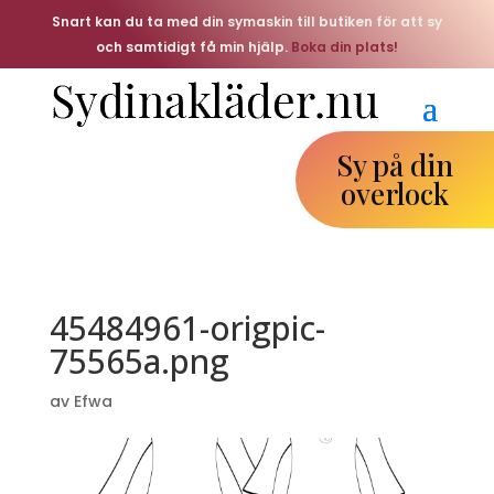
Snart kan du ta med din symaskin till butiken för att sy
och samtidigt få min hjälp.
Boka din plats!
Sy på din
overlock
45484961-origpic-
75565a.png
av
Efwa