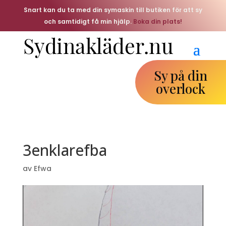
Snart kan du ta med din symaskin till butiken för att sy
och samtidigt få min hjälp.
Boka din plats!
Sy på din
overlock
3enklarefba
av
Efwa