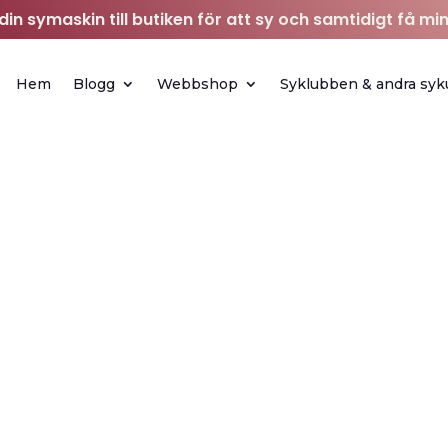
in symaskin till butiken för att sy och samtidigt få min
Hem
Blogg
Webbshop
Syklubben & andra syk