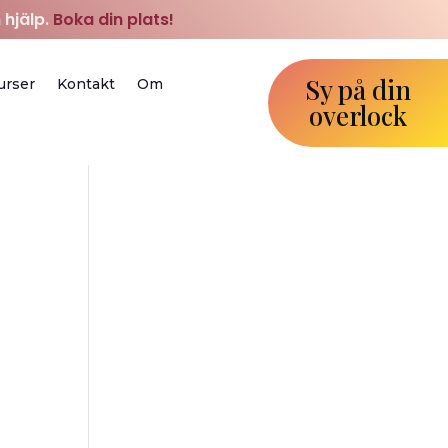
 hjälp.
Boka din plats!
Sy på din
urser
Kontakt
Om
overlock