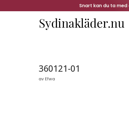
Snart kan du ta med d
360121-01
av
Efwa