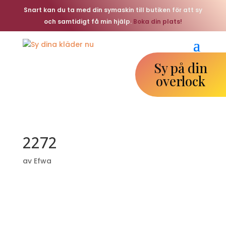
Snart kan du ta med din symaskin till butiken för att sy
och samtidigt få min hjälp.
Boka din plats!
Sy på din
overlock
2272
av
Efwa