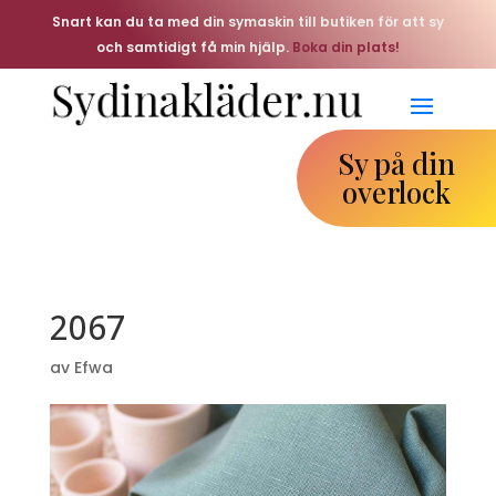
Snart kan du ta med din symaskin till butiken för att sy
och samtidigt få min hjälp.
Boka din plats!
Sy på din
overlock
2067
av
Efwa