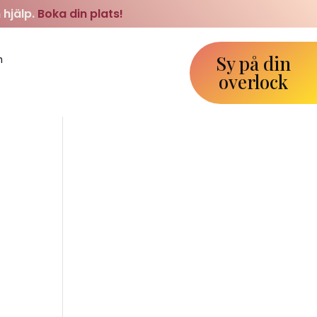
 hjälp.
Boka din plats!
Sy på din
m
overlock