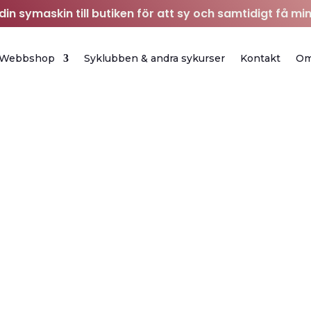
in symaskin till butiken för att sy och samtidigt få min
Webbshop
Syklubben & andra sykurser
Kontakt
O