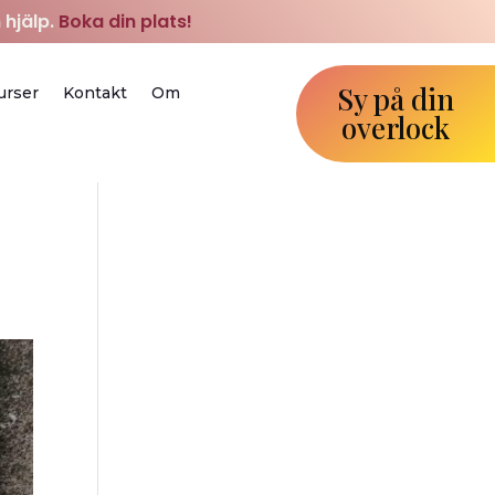
 hjälp.
Boka din plats!
Sy på din
urser
Kontakt
Om
overlock