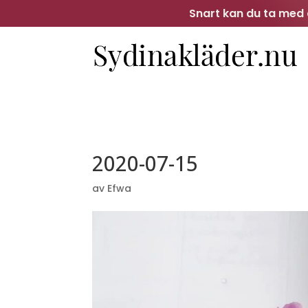
Snart kan du ta med d
2020-07-15
av
Efwa