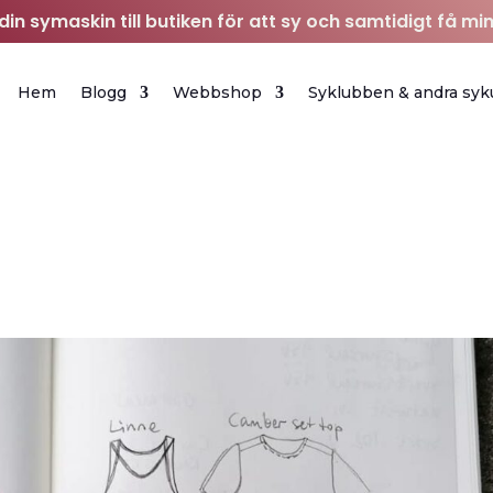
in symaskin till butiken för att sy och samtidigt få min
Hem
Blogg
Webbshop
Syklubben & andra syk