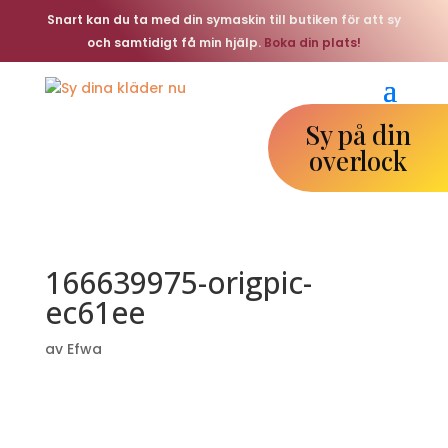
Snart kan du ta med din symaskin till butiken för att sy
och samtidigt få min hjälp.
Boka din plats!
Sy på din
overlock
166639975-origpic-
ec61ee
av
Efwa