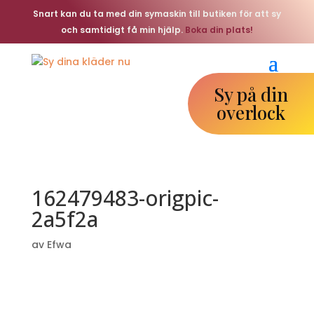
Snart kan du ta med din symaskin till butiken för att sy
och samtidigt få min hjälp.
Boka din plats!
Sy på din
overlock
162479483-origpic-
2a5f2a
av
Efwa