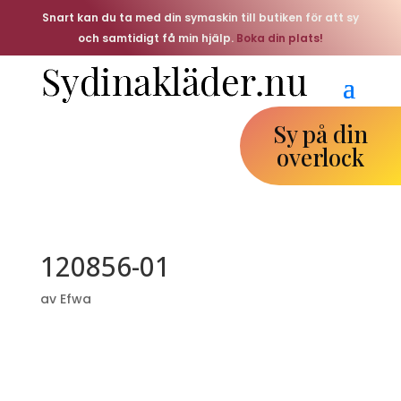
Snart kan du ta med din symaskin till butiken för att sy
och samtidigt få min hjälp.
Boka din plats!
Sy på din
overlock
120856-01
av
Efwa