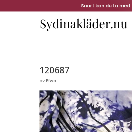
Snart kan du ta med d
120687
av
Efwa