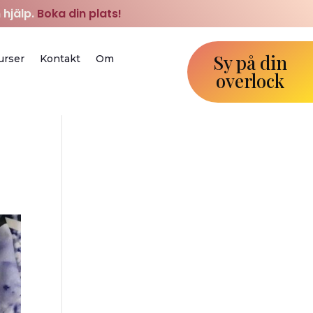
 hjälp.
Boka din plats!
Sy på din
urser
Kontakt
Om
overlock