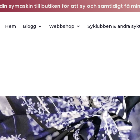
in symaskin till butiken för att sy och samtidigt få min
Hem
Blogg
Webbshop
Syklubben & andra syk