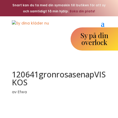
Snart kan du ta med din symaskin till butiken för att sy
och samtidigt få min hjälp.
Boka din plats!
Sy på din
overlock
120641gronrosasenapVIS
KOS
av
Efwa