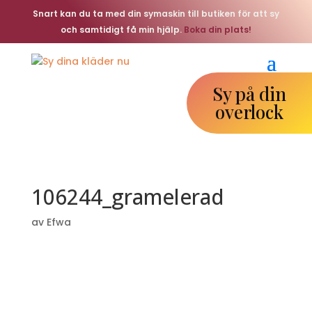
Snart kan du ta med din symaskin till butiken för att sy
och samtidigt få min hjälp.
Boka din plats!
Sy på din
overlock
106244_gramelerad
av
Efwa