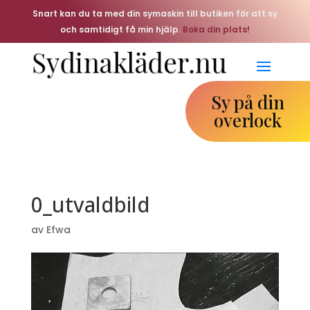
Snart kan du ta med din symaskin till butiken för att sy
och samtidigt få min hjälp.
Boka din plats!
Sy på din
overlock
0_utvaldbild
av
Efwa