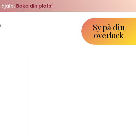
 hjälp.
Boka din plats!
Sy på din
m
overlock