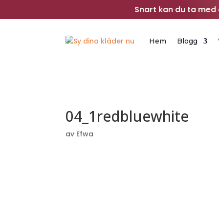
Snart kan du ta med d
Hem
Blogg
04_1redbluewhite
av
Efwa