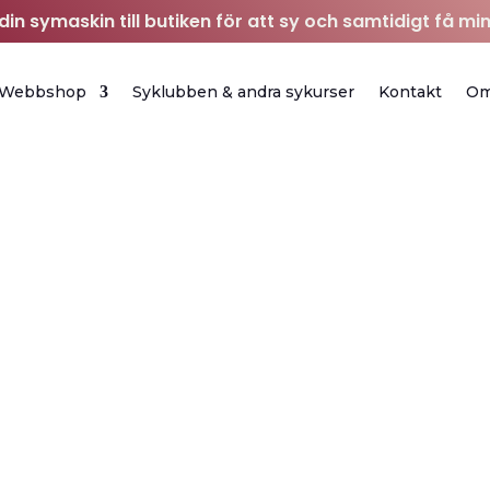
in symaskin till butiken för att sy och samtidigt få min
Webbshop
Syklubben & andra sykurser
Kontakt
O