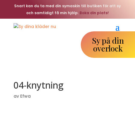
Snart kan du ta med din symaskin till butiken för att sy
och samtidigt få min hjälp.
Boka din plats!
Sy på din
overlock
04-knytning
av
Efwa