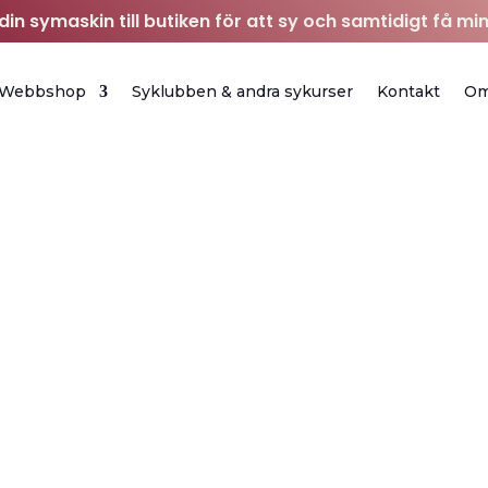
in symaskin till butiken för att sy och samtidigt få min
Webbshop
Syklubben & andra sykurser
Kontakt
O