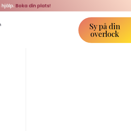
 hjälp.
Boka din plats!
Sy på din
m
overlock