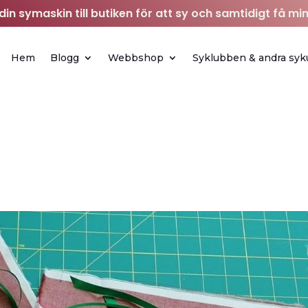
in symaskin till butiken för att sy och samtidigt få min
Hem
Blogg
Webbshop
Syklubben & andra syk