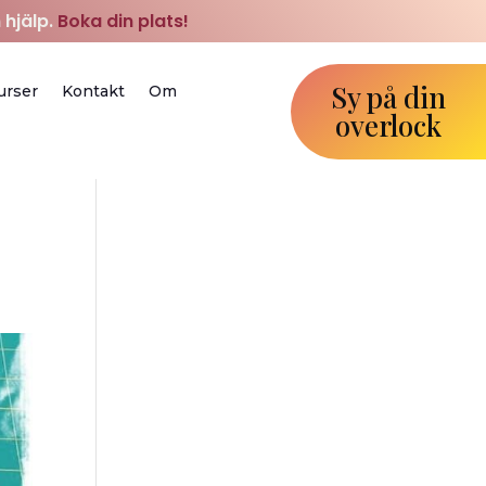
 hjälp.
Boka din plats!
Sy på din
urser
Kontakt
Om
overlock