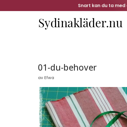
Snart kan du ta med d
01-du-behover
av
Efwa