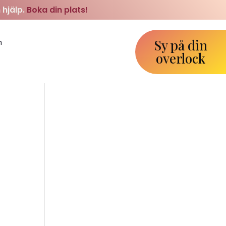
 hjälp.
Boka din plats!
Sy på din
m
overlock