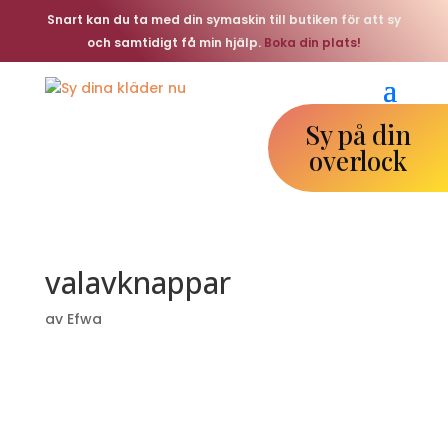
Snart kan du ta med din symaskin till butiken för att sy
och samtidigt få min hjälp.
Boka din plats!
Sy på din
overlock
valavknappar
av
Efwa