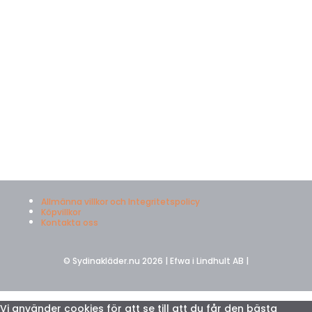
Allmänna villkor och Integritetspolicy
Köpvillkor
Kontakta oss
© Sydinakläder.nu 2026 | Efwa i Lindhult AB |
Vi använder cookies för att se till att du får den bästa