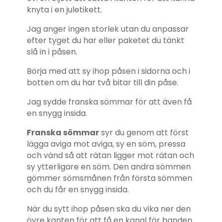
knyta i en juletikett.
Jag anger ingen storlek utan du anpassar
efter tyget du har eller paketet du tänkt
slå in i påsen.
Börja med att sy ihop påsen i sidorna och i
botten om du har två bitar till din påse.
Jag sydde franska sömmar för att även få
en snygg insida.
Franska sömmar
syr du genom att först
lägga aviga mot aviga, sy en söm, pressa
och vänd så att rätan ligger mot rätan och
sy ytterligare en söm. Den andra sömmen
gömmer sömsmånen från första sömmen
och du får en snygg insida.
När du sytt ihop påsen ska du vika ner den
övre kanten för att få en kanal för banden.