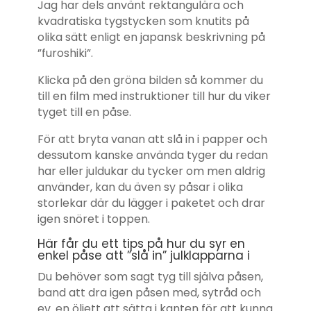
Jag har dels använt rektangulära och
kvadratiska tygstycken som knutits på
olika sätt enligt en japansk beskrivning på
”furoshiki”.
Klicka på den gröna bilden så kommer du
till en film med instruktioner till hur du viker
tyget till en påse.
För att bryta vanan att slå in i papper och
dessutom kanske använda tyger du redan
har eller juldukar du tycker om men aldrig
använder, kan du även sy påsar i olika
storlekar där du lägger i paketet och drar
igen snöret i toppen.
Här får du ett tips på hur du syr en
enkel påse att ”slå in” julklapparna i
Du behöver som sagt tyg till själva påsen,
band att dra igen påsen med, sytråd och
ev. en öljett att sätta i kanten för att kunna