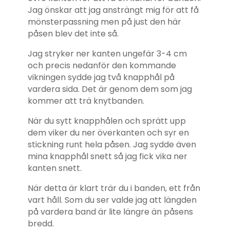
Jag önskar att jag ansträngt mig för att få
mönsterpassning men på just den här
påsen blev det inte så.
Jag stryker ner kanten ungefär 3-4 cm
och precis nedanför den kommande
vikningen sydde jag två knapphål på
vardera sida. Det är genom dem som jag
kommer att trä knytbanden.
När du sytt knapphålen och sprätt upp
dem viker du ner överkanten och syr en
stickning runt hela påsen. Jag sydde även
mina knapphål snett så jag fick vika ner
kanten snett.
När detta är klart trär du i banden, ett från
vart håll. Som du ser valde jag att längden
på vardera band är lite längre än påsens
bredd.