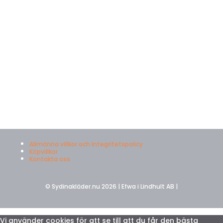
Allmänna villkor och Integritetspolicy
Köpvillkor
Kontakta oss
© Sydinakläder.nu 2026 | Efwa i Lindhult AB |
Vi använder cookies för att se till att du får den bästa