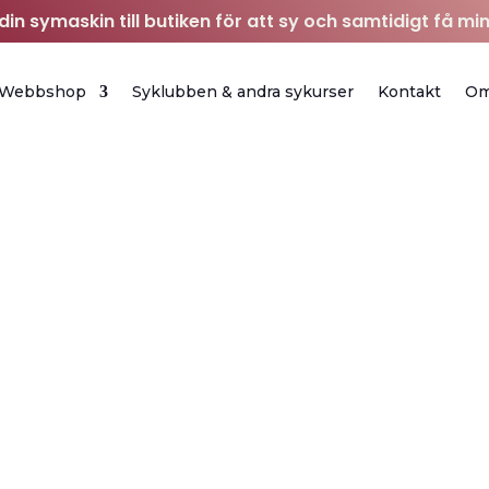
in symaskin till butiken för att sy och samtidigt få min
Webbshop
Syklubben & andra sykurser
Kontakt
O