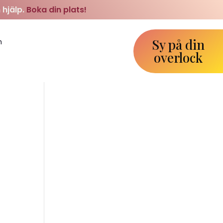
 hjälp.
Boka din plats!
Sy på din
m
overlock