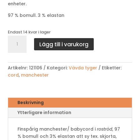
enheter.
97 % bomull. 3 % elastan
Endast 14 kvar i lager
Smalspårig
Lägg till i varukorg
manchester,
roströd
mängd
Artikelnr:
121106
Kategori:
Vävda tyger
Etiketter:
cord
,
manchester
Beskrivning
Ytterligare information
Finspårig manchester/ babycord i
roströd
, 97
% bomull och 3% elastan att sy tex. skjorta,