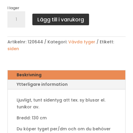
I lager
Rött
Lägg till i varukorg
mönstrat
siden
mängd
Artikelnr:
120644
Kategori:
Vävda tyger
Etikett:
siden
Beskrivning
Ytterligare information
Ljuvligt, tunt sidentyg att tex. sy blusar el.
tunikor av.
Bredd: 130 cm
Du köper tyget per/dm och om du behöver