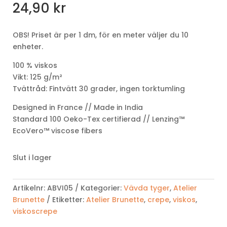
24,90
kr
OBS! Priset är per 1 dm, för en meter väljer du 10
enheter.
100 % viskos
Vikt: 125 g/m²
Tvättråd: Fintvätt 30 grader, ingen torktumling
Designed in France // Made in India
Standard 100 Oeko-Tex certifierad // Lenzing™
EcoVero™ viscose fibers
Slut i lager
Artikelnr:
ABVI05
Kategorier:
Vävda tyger
,
Atelier
Brunette
Etiketter:
Atelier Brunette
,
crepe
,
viskos
,
viskoscrepe