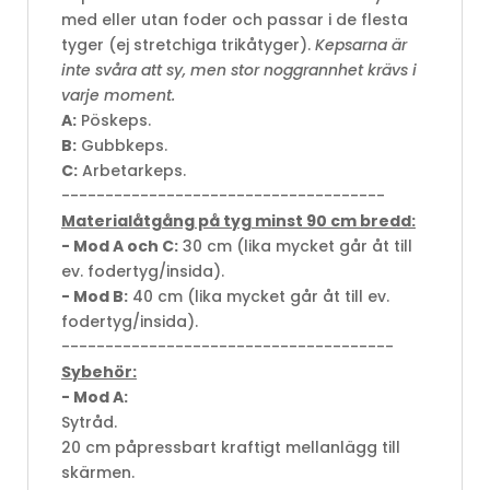
med eller utan foder och passar i de flesta
tyger (ej stretchiga trikåtyger).
Kepsarna är
inte svåra att sy, men stor noggrannhet krävs i
varje moment.
A:
Pöskeps.
B:
Gubbkeps.
C:
Arbetarkeps.
-------------------------------------
Materialåtgång på tyg minst 90 cm bredd:
- Mod A och C:
30 cm (lika mycket går åt till
ev. fodertyg/insida).
- Mod B:
40 cm (lika mycket går åt till ev.
fodertyg/insida).
--------------------------------------
Sybehör:
- Mod A:
Sytråd.
20 cm påpressbart kraftigt mellanlägg till
skärmen.