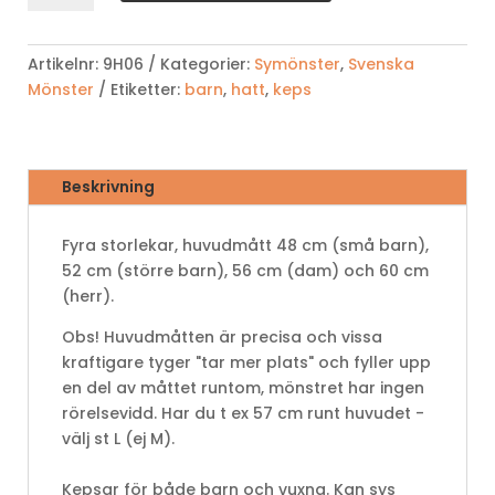
9H06
mängd
Artikelnr:
9H06
Kategorier:
Symönster
,
Svenska
Mönster
Etiketter:
barn
,
hatt
,
keps
Beskrivning
Fyra storlekar, huvudmått 48 cm (små barn),
52 cm (större barn), 56 cm (dam) och 60 cm
(herr).
Obs! Huvudmåtten är precisa och vissa
kraftigare tyger "tar mer plats" och fyller upp
en del av måttet runtom, mönstret har ingen
rörelsevidd. Har du t ex 57 cm runt huvudet -
välj st L (ej M).
Kepsar för både barn och vuxna. Kan sys