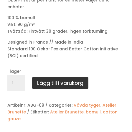
OBS! Priset är per 1 dm, för en meter väljer du 10
enheter.
100 % bomull
Vikt: 90 g/m²
Tvättråd: Fintvätt 30 grader, ingen torktumling
Designed in France // Made in India
Standard 100 Oeko-Tex and Better Cotton Initiative
(BCI) certified
I lager
Hopscotch
Lägg till i varukorg
Night
Simple
Gauze
-
Artikelnr:
ABG-09
Kategorier:
Vävda tyger
,
Atelier
Atelier
Brunette
Etiketter:
Atelier Brunette
,
bomull
,
cotton
Brunette
gauze
mängd