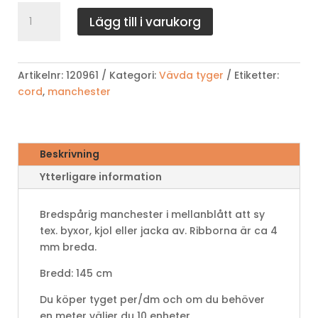
Bredspårig
Lägg till i varukorg
manchester
-
blå
mängd
Artikelnr:
120961
Kategori:
Vävda tyger
Etiketter:
cord
,
manchester
Beskrivning
Ytterligare information
Bredspårig manchester i mellanblått att sy
tex. byxor, kjol eller jacka av. Ribborna är ca 4
mm breda.
Bredd: 145 cm
Du köper tyget per/dm och om du behöver
en meter väljer du 10 enheter.