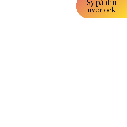
Sy på din
overlock