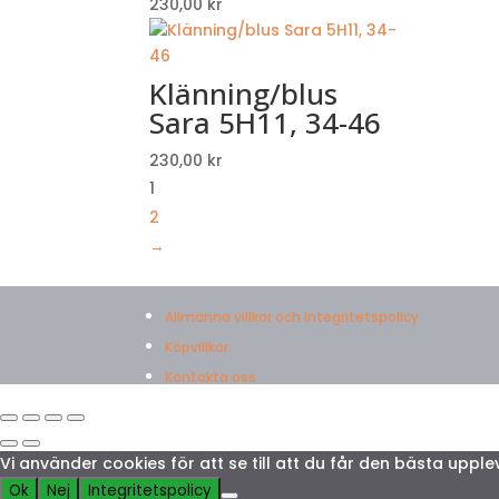
230,00
kr
Klänning/blus
Sara 5H11, 34-46
230,00
kr
1
2
→
Allmänna villkor och Integritetspolicy
Köpvillkor
Kontakta oss
Vi använder cookies för att se till att du får den bästa up
Ok
Nej
Integritetspolicy