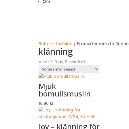
Om
Butik - startsida
/ Produkter märkta ”klänn
klänning
Sortera
Visar 1–9 av 11 resultat
efter
senaste
Mjuk
bomullsmuslin
18,90
kr
Joy – klänning för