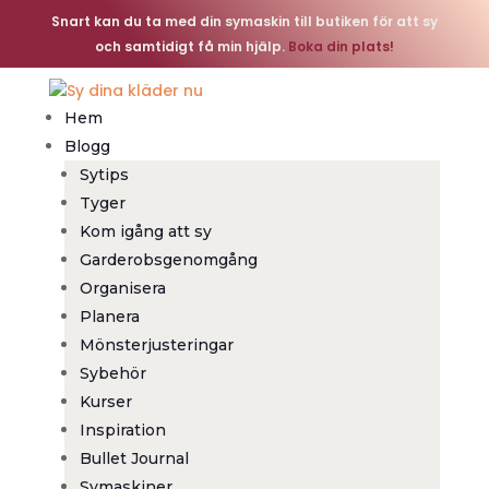
Snart kan du ta med din symaskin till butiken för att sy
och samtidigt få min hjälp.
Boka din plats!
Hem
Blogg
Sytips
Tyger
Kom igång att sy
Garderobsgenomgång
Organisera
Planera
Mönsterjusteringar
Sybehör
Kurser
Inspiration
Bullet Journal
Symaskiner