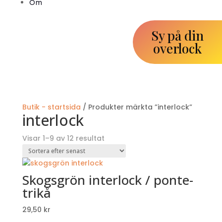
Om
Sy på din
overlock
Butik - startsida
/ Produkter märkta ”interlock”
interlock
Sortera
Visar 1–9 av 12 resultat
efter
senaste
Skogsgrön interlock / ponte-
trikå
29,50
kr