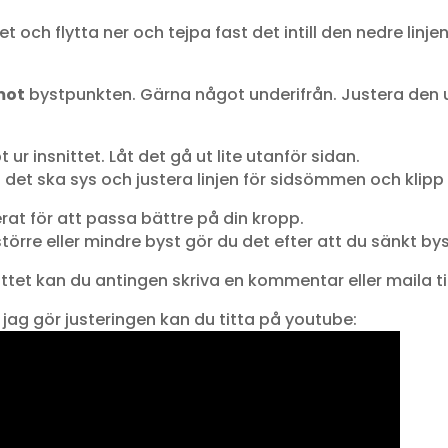
 och flytta ner och tejpa fast det intill den nedre linjen
mot
bystpunkten. Gärna något underifrån. Justera den 
ur insnittet. Låt det gå ut lite utanför sidan.
t det ska sys och justera linjen för sidsömmen och klipp 
rat för att passa bättre på din kropp.
örre eller mindre byst gör du det efter att du sänkt bys
nittet kan du antingen skriva en kommentar eller maila ti
är jag gör justeringen kan du titta på youtube: