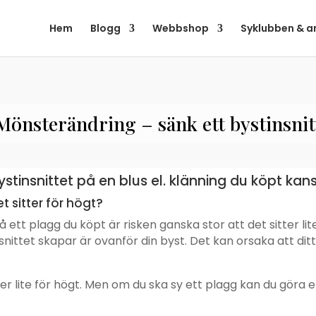
Hem
Blogg
Webbshop
Syklubben & a
Mönsterändring – sänk ett bystinsnit
insnittet på en blus el. klänning du köpt kanske
 sitter för högt?
 ett plagg du köpt är risken ganska stor att det sitter lite
nittet skapar är ovanför din byst. Det kan orsaka att di
ter lite för högt. Men om du ska sy ett plagg kan du göra en