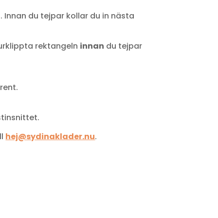
. Innan du tejpar kollar du in nästa
urklippta rektangeln
innan
du tejpar
rent.
tinsnittet.
ll
hej@sydinaklader.nu
.