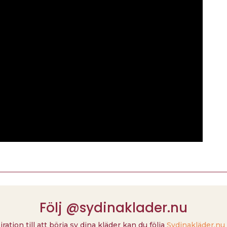
Följ @sydinaklader.nu
piration till att börja sy dina kläder kan du följa
Sydinakläder.nu