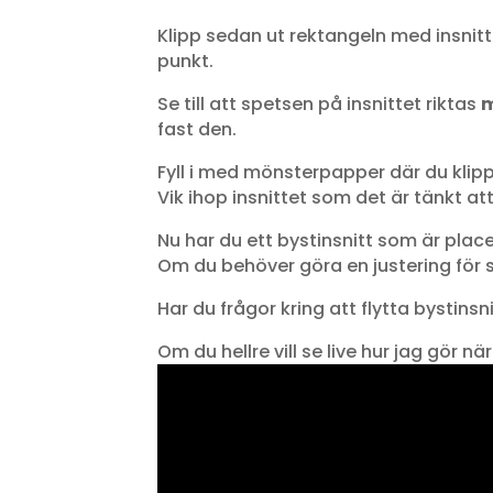
Klipp sedan ut rektangeln med insnittet
punkt.
Se till att spetsen på insnittet riktas
fast den.
Fyll i med mönsterpapper där du klippt 
Vik ihop insnittet som det är tänkt at
Nu har du ett bystinsnitt som är place
Om du behöver göra en justering för st
Har du frågor kring att flytta bystins
Om du hellre vill se live hur jag gör n