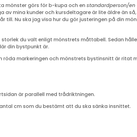
esta mönster görs för b-kupa och en
standardperson/en ”
 av mina kunder och kursdeltagare är lite äldre än så, 
år till. Nu ska jag visa hur du gör justeringen på din möns
n storlek du valt enligt mönstrets måttabell. Sedan hål
är din bystpunkt är.
n röda markeringen och mönstrets bystinsnitt är ritat 
rtsidan är parallell med trådriktningen.
 antal cm som du bestämt att du ska sänka insnittet.