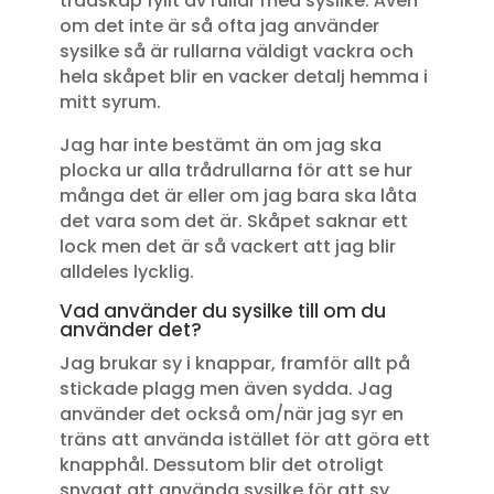
trådskåp fyllt av rullar med sysilke. Även
om det inte är så ofta jag använder
sysilke så är rullarna väldigt vackra och
hela skåpet blir en vacker detalj hemma i
mitt syrum.
Jag har inte bestämt än om jag ska
plocka ur alla trådrullarna för att se hur
många det är eller om jag bara ska låta
det vara som det är. Skåpet saknar ett
lock men det är så vackert att jag blir
alldeles lycklig.
Vad använder du sysilke till om du
använder det?
Jag brukar sy i knappar, framför allt på
stickade plagg men även sydda. Jag
använder det också om/när jag syr en
träns att använda istället för att göra ett
knapphål. Dessutom blir det otroligt
snyggt att använda sysilke för att sy