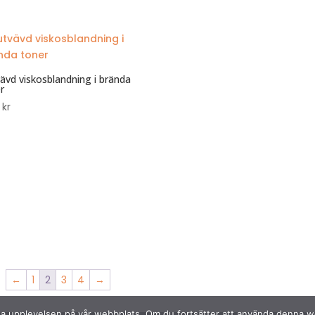
ävd viskosblandning i brända
r
0
kr
←
1
2
3
4
→
bästa upplevelsen på vår webbplats. Om du fortsätter att använda denna 