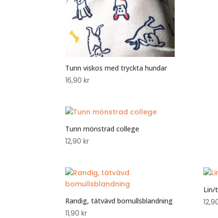
Tunn viskos med tryckta hundar
16,90
kr
Tunn mönstrad college
12,90
kr
Lin/
Randig, tätvävd bomullsblandning
12,9
11,90
kr