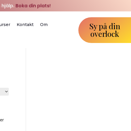
 hjälp.
Boka din plats!
Sy på din
urser
Kontakt
Om
overlock
er