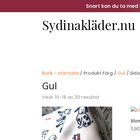
Snart kan du ta med d
Butik - startsida
/ Produkt Färg /
Gul
/ Sida
Gul
Sortera
Visar 10–18 av 30 resultat
efter
senaste
Blom
11,9