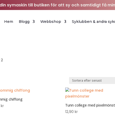
in symaskin till butiken för att sy och samtidigt få min
Hem
Blogg
Webbshop
Syklubben & andra syk
 2
mig chiffong
Tunn college med pixelmönst
0
kr
12,90
kr