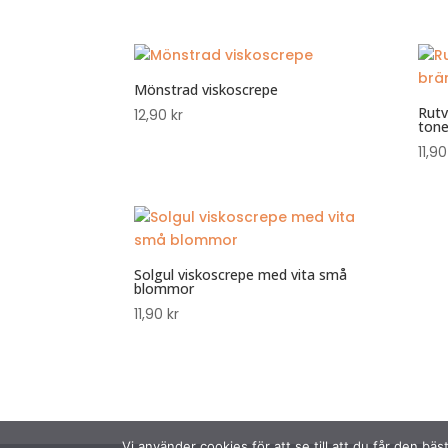
Mönstrad viskoscrepe
Rutv
12,90
kr
tone
11,9
Solgul viskoscrepe med vita små
blommor
11,90
kr
Vi använder cookies för att se till att du får den 