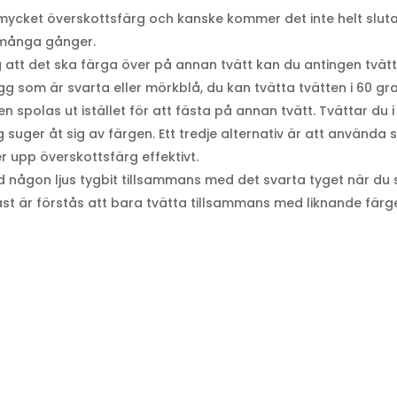
 mycket överskottsfärg och kanske kommer det inte helt slut
 många gånger.
 att det ska färga över på annan tvätt kan du antingen tvät
 som är svarta eller mörkblå, du kan tvätta tvätten i 60 grad
n spolas ut istället för att fästa på annan tvätt. Tvättar du i
suger åt sig av färgen. Ett tredje alternativ är att använda sk
 upp överskottsfärg effektivt.
 någon ljus tygbit tillsammans med det svarta tyget när du s
st är förstås att bara tvätta tillsammans med liknande färge