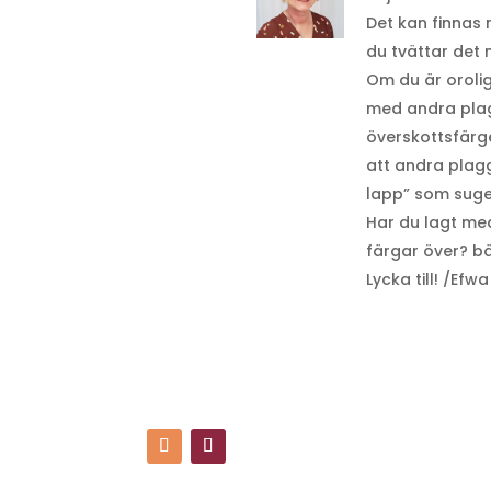
Det kan finnas
du tvättar det
Om du är orolig
med andra plagg
överskottsfärge
att andra plagg 
lapp” som suger
Har du lagt med
färgar över? bä
Lycka till! /Efwa