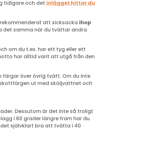
väg tidigare och det
inlägget hittar du
rekommenderat att sicksacka
ihop
öra det samma när du tvättar andra
ch om du t.ex. har ett tyg eller ett
otto har alltid varit att utgå från den
 färgar över övrig tvätt. Om du inte
erskottfärgen ut med sköljvattnet och
ader. Dessutom är det inte så troligt
a plagg i 60 grader längre fram har du
t självklart bra att tvätta i 40