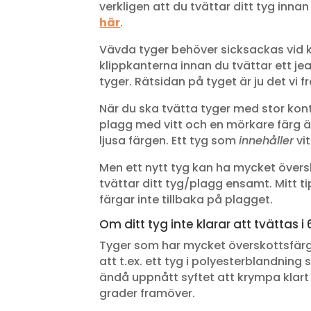
verkligen att du tvättar ditt tyg innan
här
.
Vävda tyger behöver sicksackas vid k
klippkanterna innan du tvättar ett je
tyger. Rätsidan på tyget är ju det vi f
När du ska tvätta tyger med stor kontra
plagg med vitt och en mörkare färg är 
ljusa färgen. Ett tyg som
innehåller
vit
Men ett nytt tyg kan ha mycket översk
tvättar ditt tyg/plagg ensamt. Mitt ti
färgar inte tillbaka på plagget.
Om ditt tyg inte klarar att tvättas i
Tyger som har mycket överskottsfärg ä
att t.ex. ett tyg i polyesterblandning 
ändå uppnått syftet att krympa klart 
grader framöver.