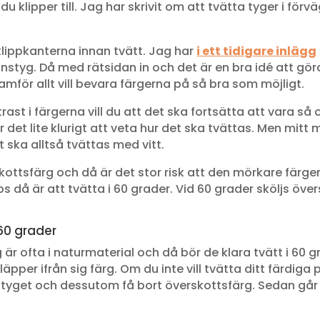
 du klipper till. Jag har skrivit om att tvätta tyger i för
lippkanterna innan tvätt. Jag har
i ett tidigare inlägg
anstyg. Då med rätsidan in och det är en bra idé att g
ramför allt vill bevara färgerna på så bra som möjligt.
st i färgerna vill du att det ska fortsätta att vara så o
det lite klurigt att veta hur det ska tvättas. Men mitt m
t ska alltså tvättas med vitt.
ottsfärg och då är det stor risk att den mörkare färgen
ps då är att tvätta i 60 grader. Vid 60 grader sköljs öv
 60 grader
r ofta i naturmaterial och då bör de klara tvätt i 60 gr
släpper ifrån sig färg. Om du inte vill tvätta ditt färdig
tyget och dessutom få bort överskottsfärg. Sedan går de