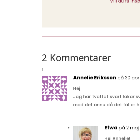
Vill du få ins
2 Kommentarer
Annelie Eriksson
på 30 apri
Hej
Jag har tvättat svart lakansv
med det ännu då det fäller h
Efwa
på 2 maj
Hej Annelie!