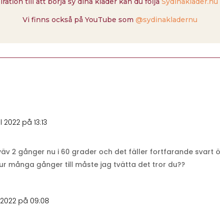
piration till att börja sy dina kläder kan du följa
Sydinakläder.nu
Vi finns också på YouTube som
@sydinakladernu
l 2022 på 13:13
äv 2 gånger nu i 60 grader och det fäller fortfarande svart öve
ur många gånger till måste jag tvätta det tror du??
 2022 på 09:08