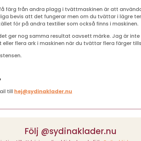
ska få färg från andra plagg i tvättmaskinen är att anvä
iga bevis att det fungerar men om du tvättar i lägre t
llet för på andra textilier som också finns i maskinen.
h det ger nog samma resultat oavsett märke. Jag är inte
 eller flera ark i maskinen när du tvättar flera färger t
istensen.
?
l till
hej@sydinaklader.nu
Följ @sydinaklader.nu