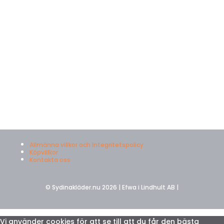
Allmänna villkor och Integritetspolicy
Köpvillkor
Kontakta oss
© Sydinakläder.nu 2026 | Efwa i Lindhult AB |
Vi använder cookies för att se till att du får den bästa