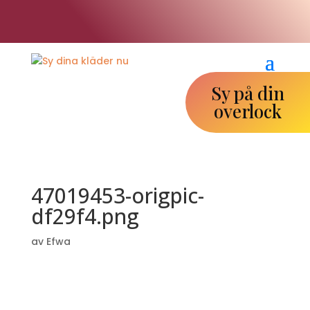
Boka din plats!
Sy på din
overlock
47019453-origpic-
df29f4.png
av
Efwa